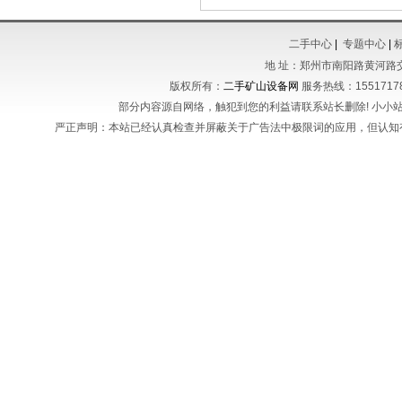
二手中心
|
专题中心
|
地 址：郑州市南阳路黄河路
版权所有：
二手矿山设备网
服务热线：155171788
部分内容源自网络，触犯到您的利益请联系站长删除! 小小站长不
严正声明：本站已经认真检查并屏蔽关于广告法中极限词的应用，但认知