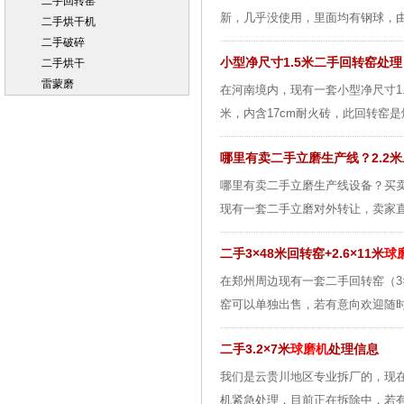
二手回转窑
新，几乎没使用，里面均有钢球，由
二手烘干机
二手破碎
小型净尺寸1.5米二手回转窑处理
二手烘干
雷蒙磨
在河南境内，现有一套小型净尺寸1
米，内含17cm耐火砖，此回转窑是
哪里有卖二手立磨生产线？2.2
哪里有卖二手立磨生产线设备？买
现有一套二手立磨对外转让，卖家直接
二手3×48米回转窑+2.6×11米
球
在郑州周边现有一套二手回转窑（3×
窑可以单独出售，若有意向欢迎随时
二手3.2×7米
球磨机
处理信息
我们是云贵川地区专业拆厂的，现在
机紧急处理，目前正在拆除中，若有