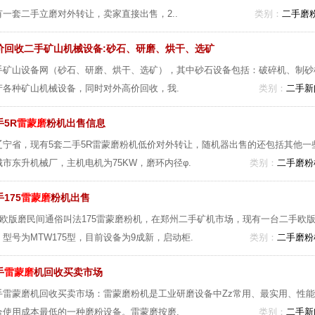
有一套二手立磨对外转让，卖家直接出售，2..
类别：
二手磨
价回收二手矿山机械设备:砂石、研磨、烘干、选矿
手矿山设备网（砂石、研磨、烘干、选矿），其中砂石设备包括：破碎机、制砂
产各种矿山机械设备，同时对外高价回收，我.
类别：
二手新
手5R
雷蒙磨
粉机出售信息
辽宁省，现有5套二手5R雷蒙磨粉机低价对外转让，随机器出售的还包括其他
城市东升机械厂，主机电机为75KW，磨环内径φ.
类别：
二手磨粉
175
雷蒙磨
粉机出售
75欧版磨民间通俗叫法175雷蒙磨粉机，在郑州二手矿机市场，现有一台二手欧
，型号为MTW175型，目前设备为9成新，启动柜.
类别：
二手磨粉
手
雷蒙磨
机回收买卖市场
手雷蒙磨机回收买卖市场：雷蒙磨粉机是工业研磨设备中Zz常用、最实用、性
合使用成本最低的一种磨粉设备。雷蒙磨按磨.
类别：
二手新