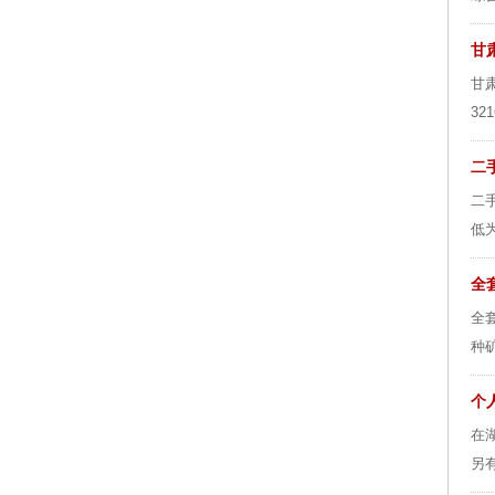
甘
甘
3
二
二
低为
全
全
种
个人
在
另