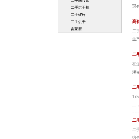
二手回转窑
现
二手烘干机
二手破碎
高
二手烘干
雷蒙磨
二
生
二
在
海
二手
1
工
二
二
综