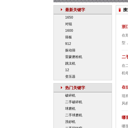
最新关键字
搜
1650
对辊
浙
1600
在
筛板
型
912
振动筛
二
雷蒙磨粉机
跳汰机
在
12
机电
变压器
在
热门关键字
破碎机
现
二手破碎机
风机
球磨机
二手球磨机
哪
洗砂机
哪