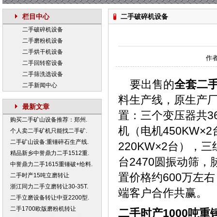
栏目中心
二手破碎机设备
二手破碎机设备
二手磨粉机设备
二手烘干机设备
作者
二手回转窑设备
二手筛洗选设备
要出售的
全套二
二手新闻中心
料生产线，原生产
最新文章
置：三个变压器共36
购买二手矿山设备推荐：郑州.
机（电机450KW×
个人卖二手矿机只能找二手矿.
二手矿山设备:重锤碎石生产线.
220KW×2台），
精品新乡中誉鼎力二手1512重.
台2470圆振动筛
中誉鼎力二手1615重锤破+给料.
置价格约600万左
二手时产15吨立磨转让
浙江同力二手立磨转让30-35T.
端客户合作共赢。
二手立磨设备转让中亚2200型.
二手1700欧版磨粉机转让
二手时产1000吨