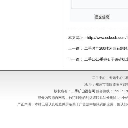
本文网址：http://www.eskssb.com/In
上一篇：
二手时产200吨河卵石制
下一篇：
二手1615重锤石子破碎机
二手中心
|
专题中心
|
地 址：郑州市南阳路黄河路
版权所有：
二手矿山设备网
服务热线：155171788
部分内容源自网络，触犯到您的利益请联系站长删除! 小小站长不
严正声明：本站已经认真检查并屏蔽关于广告法中极限词的应用，但认知