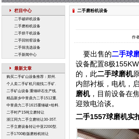
栏目中心
二手磨粉机设备
二手破碎机设备
二手磨粉机设备
二手烘干机设备
作者
二手回转窑设备
二手筛洗选设备
要出售的
二手球
二手新闻中心
设备配置8极155
最新文章
的，此
二手球磨机
购买二手矿山设备推荐：郑州.
内部衬板，电机，
个人卖二手矿机只能找二手矿.
二手矿山设备:重锤碎石生产线.
磨机
，目前设备在
精品新乡中誉鼎力二手1512重.
迎致电洽谈。
中誉鼎力二手1615重锤破+给料.
二手时产15吨立磨转让
二手1557球磨机实
浙江同力二手立磨转让30-35T.
二手立磨设备转让中亚2200型.
二手1700欧版磨粉机转让