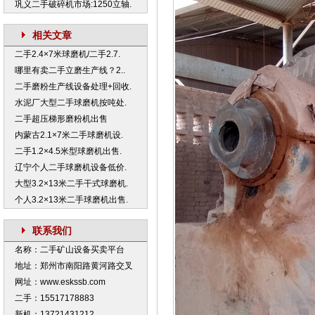
巩义二手破碎机市场:1250立轴.
相关文章
二手2.4×7米球磨机/二手2.7.
哪里有卖二手立磨生产线？2..
二手磨粉生产线设备处理+回收.
水泥厂大型二手球磨机按吨处.
二手超压梯形磨粉机出售
内蒙古2.1×7米二手球磨机设.
二手1.2×4.5米型球磨机出售.
辽宁个人二手球磨机设备低价.
大型3.2×13米二手干式球磨机.
个人3.2×13米二手球磨机出售.
联系我们
名称：二手矿山设备买卖平台
地址：郑州市南阳路黄河路交叉
网址：www.eskssb.com
二手：15517178883
新机：13721431212