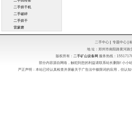
二手回转窑
二手烘干机
二手破碎
二手烘干
雷蒙磨
二手中心
|
专题中心
|
地 址：郑州市南阳路黄河路
版权所有：
二手矿山设备网
服务热线：155171788
部分内容源自网络，触犯到您的利益请联系站长删除! 小小站长不
严正声明：本站已经认真检查并屏蔽关于广告法中极限词的应用，但认知