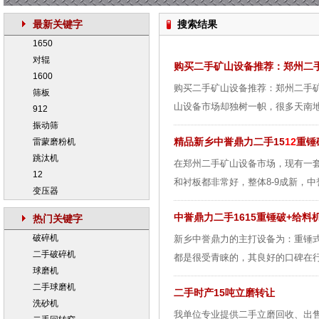
最新关键字
搜索结果
1650
对辊
购买二手矿山设备推荐：郑州二
1600
购买二手矿山设备推荐：郑州二手
筛板
山设备市场却独树一帜，很多天南地
912
振动筛
精品新乡中誉鼎力二手15
12
重锤
雷蒙磨粉机
跳汰机
在郑州二手矿山设备市场，现有一套
12
和衬板都非常好，整体8-9成新，中
变压器
中誉鼎力二手1615重锤破+给料
热门关键字
破碎机
新乡中誉鼎力的主打设备为：重锤
二手破碎机
都是很受青睐的，其良好的口碑在行
球磨机
二手球磨机
二手时产15吨立磨转让
洗砂机
我单位专业提供二手立磨回收、出