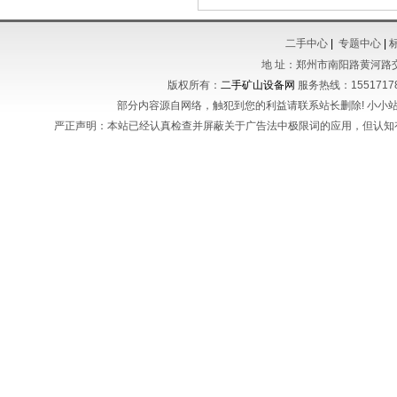
二手中心
|
专题中心
|
地 址：郑州市南阳路黄河路
版权所有：
二手矿山设备网
服务热线：155171788
部分内容源自网络，触犯到您的利益请联系站长删除! 小小站长不
严正声明：本站已经认真检查并屏蔽关于广告法中极限词的应用，但认知