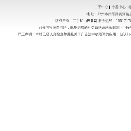
二手中心
|
专题中心
|
地 址：郑州市南阳路黄河路
版权所有：
二手矿山设备网
服务热线：155171788
部分内容源自网络，触犯到您的利益请联系站长删除! 小小站长不
严正声明：本站已经认真检查并屏蔽关于广告法中极限词的应用，但认知