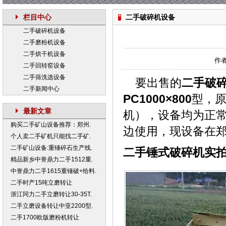
栏目中心
二手破碎机设备
二手破碎机设备
二手磨粉机设备
二手烘干机设备
作者
二手回转窑设备
二手筛洗选设备
要出售的
二手破
二手新闻中心
PC1000×800
型，
最新文章
机），设备均为正
购买二手矿山设备推荐：郑州.
边使用，现设备在
个人卖二手矿机只能找二手矿.
二手矿山设备:重锤碎石生产线.
二手锤式破碎机实
精品新乡中誉鼎力二手1512重.
中誉鼎力二手1615重锤破+给料.
二手时产15吨立磨转让
浙江同力二手立磨转让30-35T.
二手立磨设备转让中亚2200型.
二手1700欧版磨粉机转让